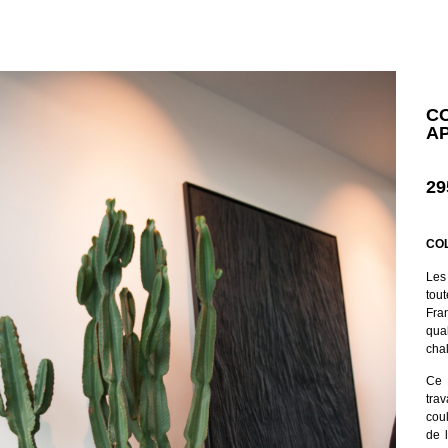
C
A
29
COL
Les
tout
Fra
qua
chal
Ce 
tra
cou
de 