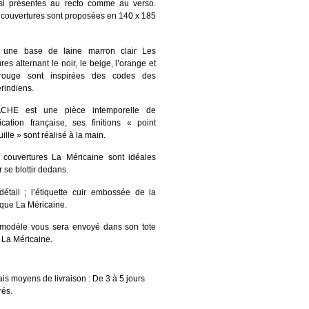
si présentes au recto comme au verso.
 couvertures sont proposées en 140 x 185
 une base de laine marron clair Les
res alternant le noir, le beige, l’orange et
rouge sont inspirées des codes des
rindiens.
CHE est une pièce intemporelle de
rication française, ses finitions « point
ille » sont réalisé à la main.
 couvertures La Méricaine sont idéales
 se blottir dedans.
détail ; l’étiquette cuir embossée de la
que La Méricaine.
modèle vous sera envoyé dans son tote
 La Méricaine.
is moyens de livraison : De 3 à 5 jours
rés.