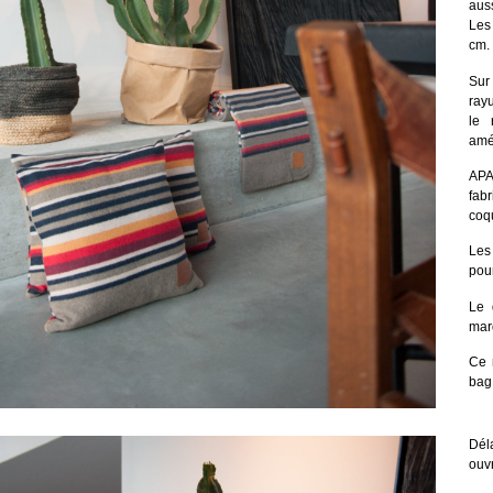
aus
Les
cm.
Sur
rayu
le 
amé
APA
fab
coqu
Les
pour
Le 
mar
Ce 
bag
Déla
ouv