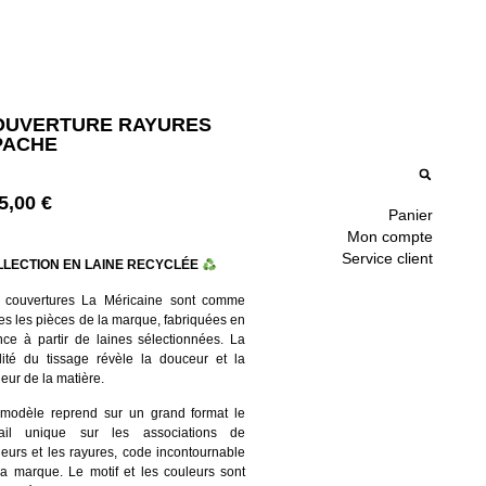
OUVERTURE RAYURES
PACHE
5,00
€
Panier
Mon compte
Service client
LECTION EN LAINE RECYCLÉE
 couvertures La Méricaine sont comme
es les pièces de la marque, fabriquées en
nce à partir de laines sélectionnées. La
lité du tissage révèle la douceur et la
eur de la matière.
modèle reprend sur un grand format le
vail unique sur les associations de
leurs et les rayures, code incontournable
la marque. Le motif et les couleurs sont