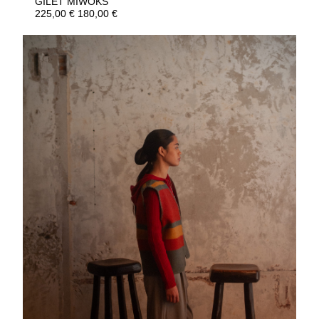
GILET MIWOKS
225,00
€
180,00
€