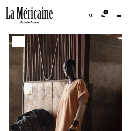
0
50%