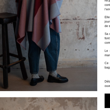
rec
co
l’e
Ell
jou
de s
Sa 
fon
com
Le 
mar
Ce 
bag
Déla
ouv