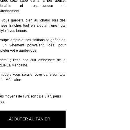
yclée, cette cape est à la fois douce,
nfortable et respectueuse de
nvironnement.
e vous gardera bien au chaud lors des
rnées fraîches tout en ajoutant une note
tyle à vos tenues.
coupe ample et ses finitions soignées en
t un vêtement polyvalent, idéal pour
pléter votre garde-robe.
détail ; l’étiquette cuir embossée de la
que La Méricaine.
modèle vous sera envoyé dans son tote
 La Méricaine.
is moyens de livraison : De 3 à 5 jours
rés.
AJOUTER AU PANIER