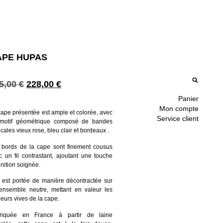
APE HUPAS
5,00
€
228,00
€
Panier
Mon compte
cape présentée est ample et colorée, avec
Service client
motif géométrique composé de bandes
icales vieux rose, bleu clair et bordeaux .
 bords de la cape sont finement cousus
c un fil contrastant, ajoutant une touche
inition soignée.
e est portée de manière décontractée sur
ensemble neutre, mettant en valeur les
eurs vives de la cape.
riquée en France à partir de laine