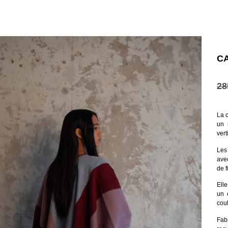
C
28
La 
un 
vert
Les
ave
de f
Ell
un 
coul
Fab