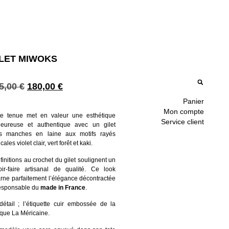
ILET MIWOKS
5,00
€
180,00
€
Panier
Mon compte
te tenue met en valeur une esthétique
Service client
leureuse et authentique avec un gilet
s manches en laine aux motifs rayés
icales violet clair, vert forêt et kaki.
finitions au crochet du gilet soulignent un
oir-faire artisanal de qualité. Ce look
arne parfaitement l’élégance décontractée
responsable du
made in France
.
détail ; l’étiquette cuir embossée de la
que La Méricaine.