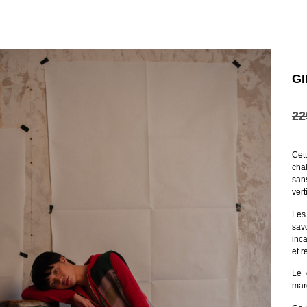
G
22
Cet
cha
san
vert
Les 
sav
inc
et 
Le 
mar