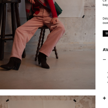
Ce 
bag
Déla
ouv
M
AV