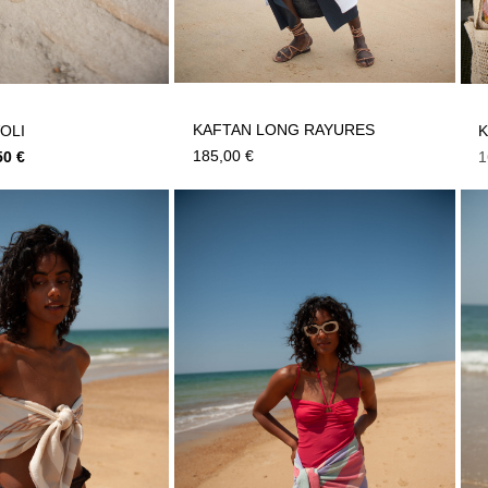
KAFTAN LONG RAYURES
OLI
185,00
€
50
€
1