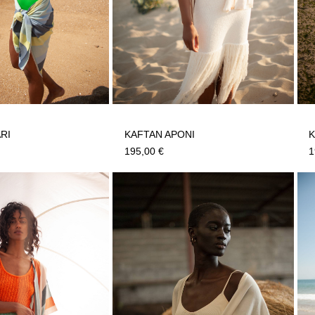
RI
KAFTAN APONI
K
195,00
€
1