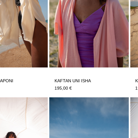
 APONI
KAFTAN UNI ISHA
K
195,00
€
1