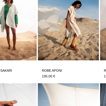
 SAKARI
ROBE APONI
R
195,00
€
1