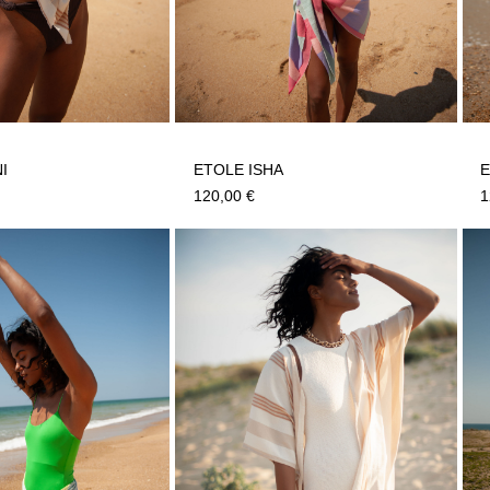
I
ETOLE ISHA
120,00
€
1